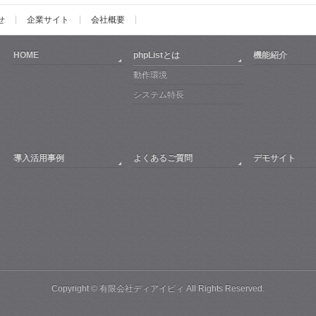
せ
企業サイト
会社概要
HOME
phpListとは
機能紹介
動作環境
システム特長
導入活用事例
よくあるご質問
デモサイト
Copyright ©
有限会社ディアイピィ
All Rights Reserved.