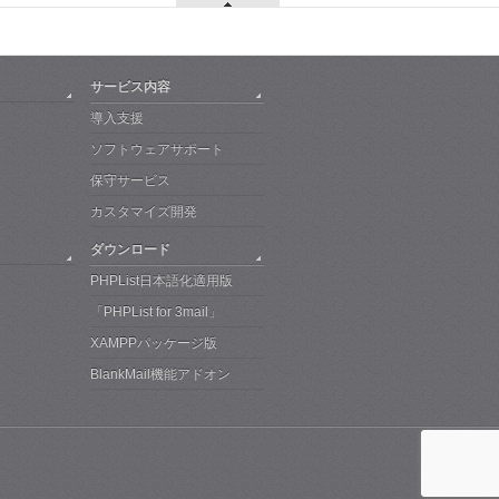
サービス内容
導入支援
ソフトウェアサポート
保守サービス
カスタマイズ開発
ダウンロード
PHPList日本語化適用版
「PHPList for 3mail」
XAMPPパッケージ版
BlankMail機能アドオン