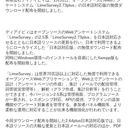
有限会社ディアイピィは、1月31日、オープンソースのWebアン
ケートシステム「LimeSurvey2.73plus」の日本語対応版の無償ダ
ウンロード配布を開始しました。
ディアイピィはオープンソースのWebアンケートシステム
「LimeSurvey」の2.5系「LimeSurvey2.73plus」を日本語対応さ
せるとともに日本語リソースの更新を行い、日本で利用できるよ
うにローカライズした「日本語対応版」の無償ダウンロード配布
を開始しました。
同時にWindows環境へのインストールを容易にしたXampp版も
配布を開始致しました。
「LimeSurvey」は世界70言語以上に対応した無償で利用できる
オープンソースWebアプリケーションで、Web上でアンケートの
設計（アンケートページの作成）、集計（メールでの配信管理、
回答状況管理等）、解析（グラフ作成、集計分析等）を行うこと
ができます。今バージョン2.5系は管理画面、プログラムソース
が一新され、レスポンシブ対応、APIの提供、プラグインの追加
機能やアンケート対象者を管理する、参加者パネル機能等、より
柔軟な運用に対応することが出来る機能強化が行われています。
今回ダウンロード配布を開始した2.64plus日本語対応版では、日
本語リソースの大幅な更新と日本語メールへの対応のほか、PDF