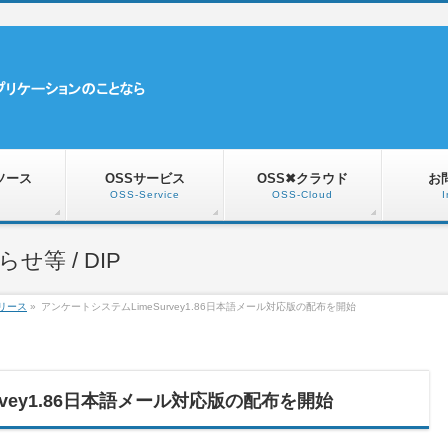
ソース
OSSサービス
OSS✖クラウド
お
OSS-Service
OSS-Cloud
I
等 / DIP
リース
»
アンケートシステムLimeSurvey1.86日本語メール対応版の配布を開始
rvey1.86日本語メール対応版の配布を開始