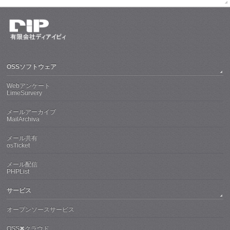
OSSソフトウェア
Webアンケート
LimeSurvery
メールアーカイブ
MailArchiva
メール共有
osTicket
メール配信
PHPList
サービス
オープンソースサービス
OSS✖クラウド