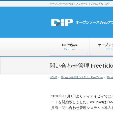
オープンソースWEBアプリケーションのことならDIP
DIPの強み
オープン
Feature
OSS
問い合わせ管理 FreeTick
HOME
»
問い合わせ管理システム FreeTicket
»
問い合
2010年11月1日よりディアイピィでは
ートを開始致しました。osTicketはF
共有・問い合わせ管理システムの導入をご