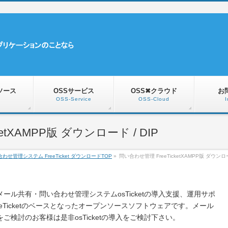
ソース
OSSサービス
OSS✖クラウド
お
OSS-Service
OSS-Cloud
I
etXAMPP版 ダウンロード / DIP
わせ管理システム FreeTicket ダウンロードTOP
»
問い合わせ管理 FreeTicketXAMPP版 ダウン
メール共有・問い合わせ管理システムosTicketの導入支援、運用サポ
reeTicketのベースとなったオープンソースソフトウェアです。メール
検討のお客様は是非osTicketの導入をご検討下さい。