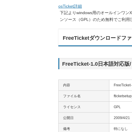
osTicket詳細
下記よりwindows用のオールインワンX
ンソース（GPL）のため無料でご利用
FreeTicketダウンロード
FreeTicket-1.0日本語対応
内容
FreeTic
ファイル名
fticketset
ライセンス
GPL
公開日
2009/4/21
備考
特になし